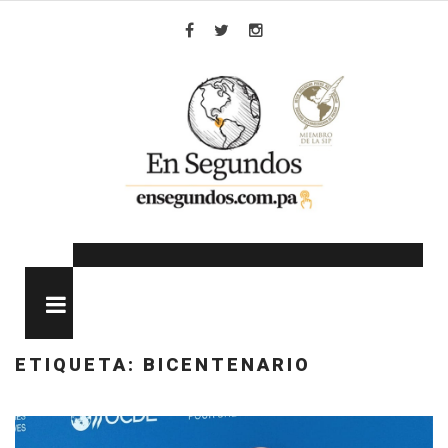
Skip
to
Facebook
Twitter
Instagram
content
MENU
ETIQUETA:
BICENTENARIO