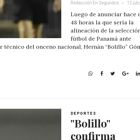
Redacción En Segundos
12 juli
Luego de anunciar hace 
48 horas la que sería la
alineación de la selecció
fútbol de Panamá ante
r técnico del onceno nacional, Hernán “Bolillo” Gó
W
F
T
G
h
a
w
o
a
c
i
o
t
e
t
g
s
b
t
l
A
o
e
e
DEPORTES
p
o
r
+
"Bolillo"
p
k
confirma