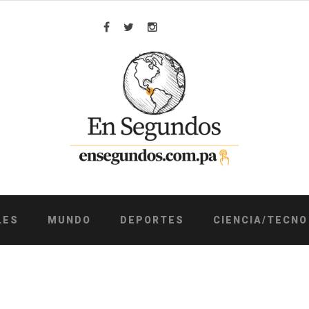
Facebook
Twitter
Instagram
LES
MUNDO
DEPORTES
CIENCIA/TECNO