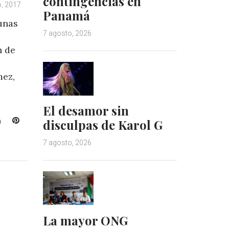
contingencias en
o, 2017
Panamá
unas
7 agosto, 2026
n de
mez,
El desamor sin
L
P
disculpas de Karol G
i
i
n
n
7 agosto, 2026
k
t
e
e
d
r
I
e
n
s
t
La mayor ONG