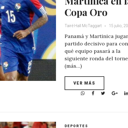
Martinica en l
Copa Oro
Tairé Hall McTaggart
15 julio, 2
Panamá y Martinica juga
partido decisivo para co
qué equipo pasará a la
siguiente ronda del torn
(más…)
VER MÁS
W
F
T
G
h
a
w
o
a
c
i
o
t
e
t
g
s
b
t
l
A
o
e
e
DEPORTES