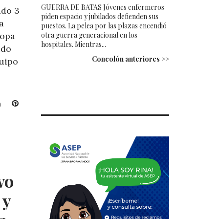
GUERRA DE BATAS Jóvenes enfermeros
ado 3-
piden espacio y jubilados defienden sus
a
puestos. La pelea por las plazas encendió
otra guerra generacional en los
Copa
hospitales. Mientras...
ido
Concolón anteriores >>
quipo
L
P
i
i
n
n
k
t
e
e
d
r
I
e
vo
n
s
t
 y