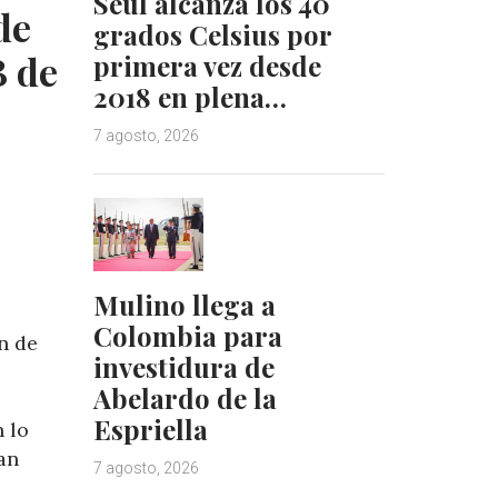
Seúl alcanza los 40
de
I
e
grados Celsius por
n
s
B de
primera vez desde
t
2018 en plena…
7 agosto, 2026
Mulino llega a
Colombia para
n de
investidura de
Abelardo de la
Espriella
 lo
an
7 agosto, 2026