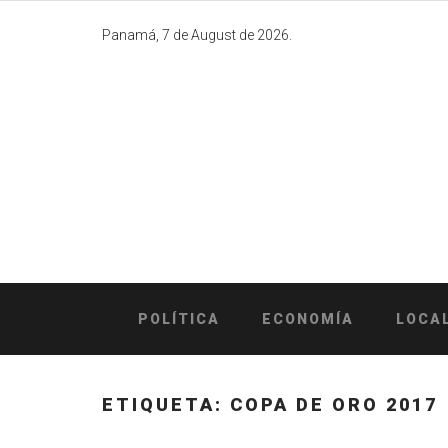
Skip
to
Panamá, 7 de August de 2026.
content
POLÍTICA
ECONOMÍA
LOCA
ETIQUETA:
COPA DE ORO 2017