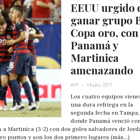
EEUU urgido 
p
o
r
+
p
k
ganar grupo 
Copa oro, con
Panamá y
Martinica
amenazando
AFP
14 julio, 2017
Los cuatro equipos viene
una dura refriega en la
segunda fecha en Tampa,
donde Panamá venció con
s a Martinica (3-2) con dos goles salvadores de Jord
ro puntos y son los dos primero lugares (más…)