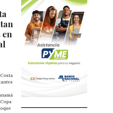
ta
ntan
s en
al
 Costa
tantes
Panamá
a Copa
hoque