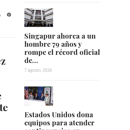
L
P
i
i
n
n
Singapur ahorca a un
k
t
e
e
hombre 79 años y
d
r
rompe el récord oficial
I
e
ez
de…
n
s
t
7 agosto, 2026
e
te
Estados Unidos dona
equipos para atender