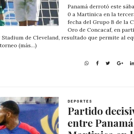
Panamá derrotó este sáb
0 a Martinica en la tercer
fecha del Grupo B de la 
Oro de Concacaf, en part
y Stadium de Cleveland, resultado que permite al e
 torneo (más…)
W
F
T
G
h
a
w
o
a
c
i
o
t
e
t
g
s
b
t
l
A
o
e
e
DEPORTES
p
o
r
+
Partido decisi
p
k
entre Panamá