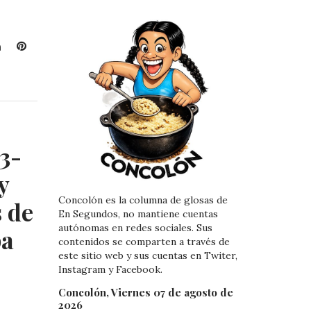
L
P
i
i
n
n
k
t
e
e
d
r
I
e
3-
n
s
t
y
Concolón es la columna de glosas de
s de
En Segundos, no mantiene cuentas
autónomas en redes sociales. Sus
pa
contenidos se comparten a través de
este sitio web y sus cuentas en Twiter,
Instagram y Facebook.
Concolón, Viernes 07 de agosto de
2026