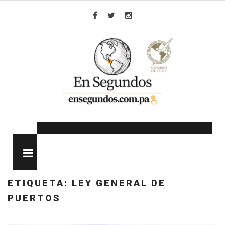
Skip
to
Facebook
Twitter
Instagram
content
MENU
ETIQUETA:
LEY GENERAL DE
PUERTOS