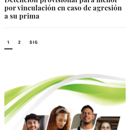
por vinculación en caso de agresión
a su prima
Navegación
1
2
SIG
de
entradas