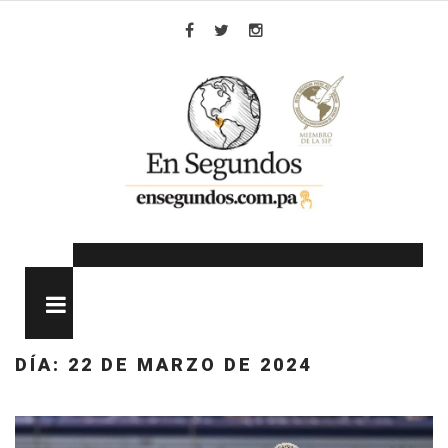
Skip
to
Facebook
Twitter
Instagram
content
MENU
DÍA:
22 DE MARZO DE 2024