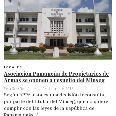
t
LOCALES
Asociación Panameña de Propietarios de
Armas se oponen a resuelto del Minseg
Félix Ruiz Rodríguez
14 diciembre, 2016
Según APPA, esta es una decisión inconsulta
por parte del titular del Minseg, que no quiere
cumplir con las leyes de la República de
Panamá (más…)