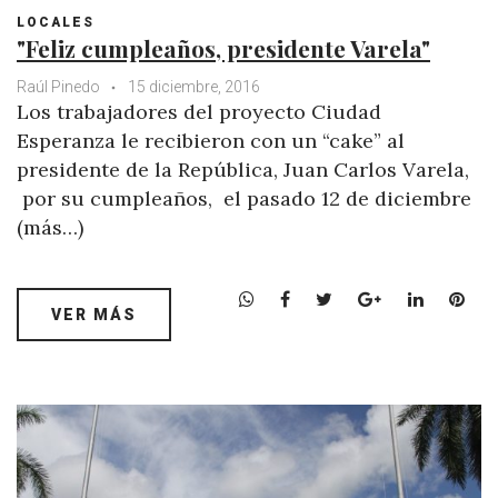
LOCALES
"Feliz cumpleaños, presidente Varela"
Raúl Pinedo
15 diciembre, 2016
Los trabajadores del proyecto Ciudad
Esperanza le recibieron con un “cake” al
presidente de la República, Juan Carlos Varela,
por su cumpleaños, el pasado 12 de diciembre
(más…)
W
F
T
G
L
P
VER MÁS
h
a
w
o
i
i
a
c
i
o
n
n
t
e
t
g
k
t
s
b
t
l
e
e
A
o
e
e
d
r
p
o
r
+
I
e
p
k
n
s