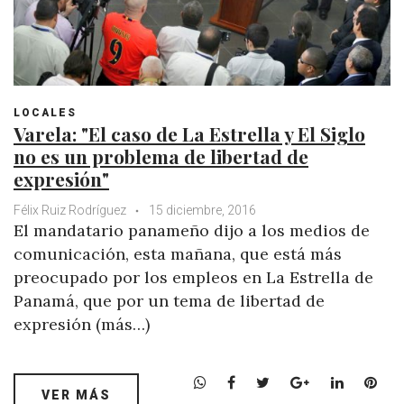
LOCALES
Varela: "El caso de La Estrella y El Siglo
no es un problema de libertad de
expresión"
Félix Ruiz Rodríguez
15 diciembre, 2016
El mandatario panameño dijo a los medios de
comunicación, esta mañana, que está más
preocupado por los empleos en La Estrella de
Panamá, que por un tema de libertad de
expresión (más…)
W
F
T
G
L
P
VER MÁS
h
a
w
o
i
i