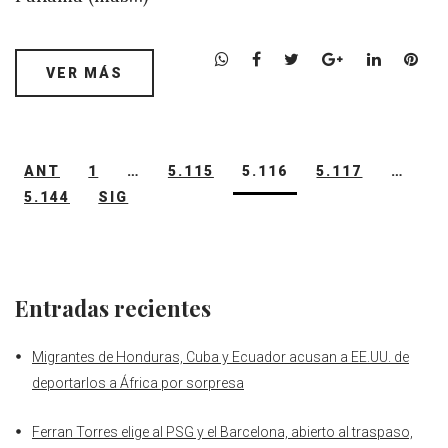
W
F
T
G
L
P
VER MÁS
h
a
w
o
i
i
a
c
i
o
n
n
t
e
t
g
k
t
s
b
t
l
e
e
Navegación
ANT
1
…
5.115
A
5.116
o
e
5.117
e
d
…
r
de
p
o
r
+
I
e
5.144
SIG
entradas
p
k
n
s
t
Entradas recientes
Migrantes de Honduras, Cuba y Ecuador acusan a EE.UU. de
deportarlos a África por sorpresa
Ferran Torres elige al PSG y el Barcelona, abierto al traspaso,