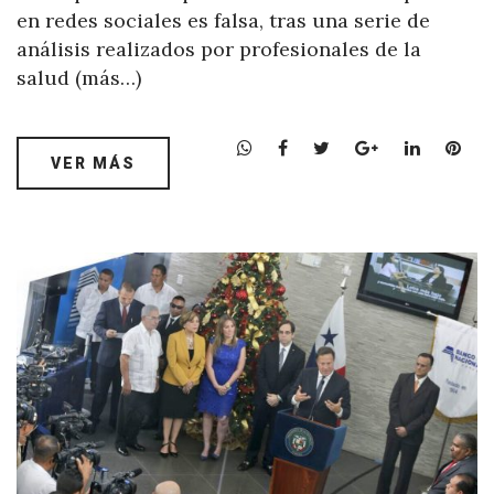
en redes sociales es falsa, tras una serie de
análisis realizados por profesionales de la
salud (más…)
W
F
T
G
L
P
VER MÁS
h
a
w
o
i
i
a
c
i
o
n
n
t
e
t
g
k
t
s
b
t
l
e
e
A
o
e
e
d
r
p
o
r
+
I
e
p
k
n
s
t