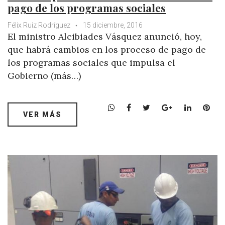
pago de los programas sociales
Félix Ruiz Rodríguez
15 diciembre, 2016
El ministro Alcibiades Vásquez anunció, hoy,
que habrá cambios en los proceso de pago de
los programas sociales que impulsa el
Gobierno (más…)
W
F
T
G
L
P
VER MÁS
h
a
w
o
i
i
a
c
i
o
n
n
t
e
t
g
k
t
s
b
t
l
e
e
A
o
e
e
d
r
p
o
r
+
I
e
p
k
n
s
t