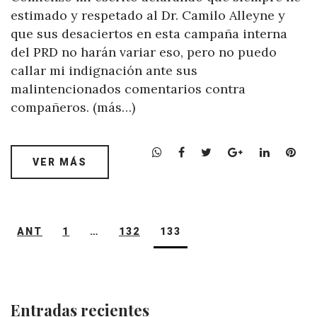
estimado y respetado al Dr. Camilo Alleyne y
que sus desaciertos en esta campaña interna
del PRD no harán variar eso, pero no puedo
callar mi indignación ante sus
malintencionados comentarios contra
compañeros. (más…)
W
F
T
G
L
P
VER MÁS
h
a
w
o
i
i
a
c
i
o
n
n
t
e
t
g
k
t
s
b
t
l
e
e
Navegación
ANT
1
…
132
133
A
o
e
e
d
r
de
p
o
r
+
I
e
entradas
p
k
n
s
t
Entradas recientes