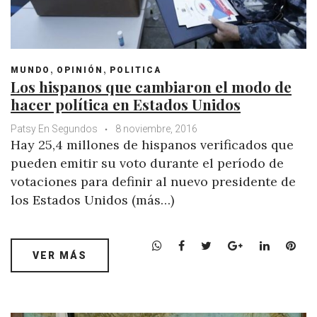
,
,
MUNDO
OPINIÓN
POLITICA
Los hispanos que cambiaron el modo de
hacer política en Estados Unidos
Patsy En Segundos
8 noviembre, 2016
Hay 25,4 millones de hispanos verificados que
pueden emitir su voto durante el período de
votaciones para definir al nuevo presidente de
los Estados Unidos (más…)
W
F
T
G
L
P
VER MÁS
h
a
w
o
i
i
a
c
i
o
n
n
t
e
t
g
k
t
s
b
t
l
e
e