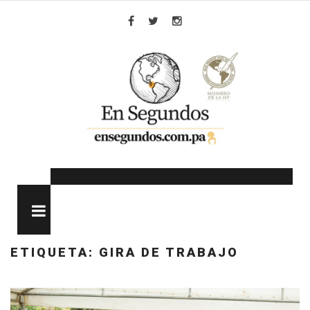
Skip
to
Facebook
Twitter
Instagram
content
MENU
ETIQUETA:
GIRA DE TRABAJO