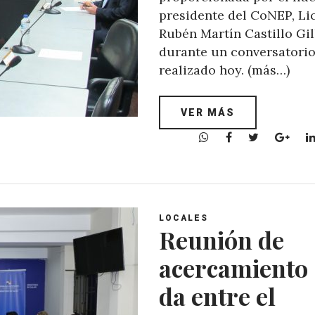
presidente del CoNEP, Lic
Rubén Martín Castillo Gil
durante un conversatori
realizado hoy. (más…)
VER MÁS
W
F
T
G
h
a
w
o
a
c
i
o
t
e
t
g
s
b
t
l
A
o
e
e
LOCALES
Reunión de
p
o
r
+
p
k
acercamiento 
da entre el