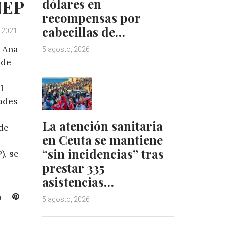
NEP
dólares en
recompensas por
cabecillas de…
, 2021
, Ana
5 agosto, 2026
 de
l
ades
La atención sanitaria
de
en Ceuta se mantiene
“sin incidencias” tras
), se
prestar 335
asistencias…
L
P
5 agosto, 2026
i
i
n
n