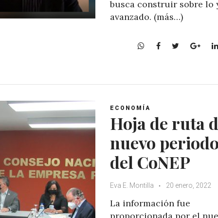
busca construir sobre lo 
avanzado. (más…)
W
F
T
G
h
a
w
o
a
c
i
o
t
e
t
g
s
b
t
l
A
o
e
e
ECONOMÍA
p
o
r
+
Hoja de ruta d
p
k
nuevo period
del CoNEP
Eva E. Montilla
20 enero, 2022
La información fue
proporcionada por el nu