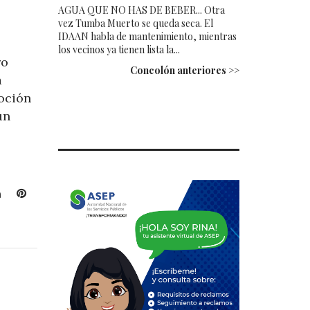
AGUA QUE NO HAS DE BEBER... Otra
vez Tumba Muerto se queda seca. El
IDAAN habla de mantenimiento, mientras
los vecinos ya tienen lista la...
ro
Concolón anteriores >>
a
oción
un
L
P
i
i
n
n
k
t
e
e
d
r
I
e
n
s