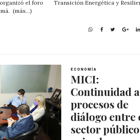
 organizó el foro Transición Energética y Resilie
namá. (más…)
W
F
T
G
h
a
w
o
a
c
i
o
t
e
t
g
s
b
t
l
A
o
e
e
ECONOMÍA
p
o
r
+
MICI:
p
k
Continuidad a
procesos de
diálogo entre 
sector público