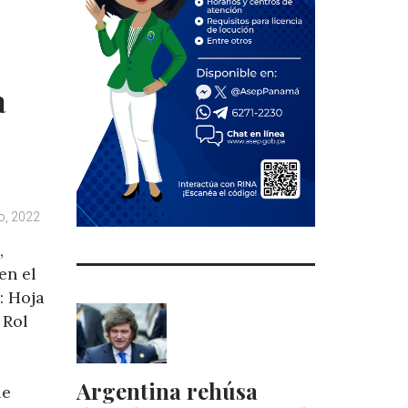
t
a
o, 2022
,
en el
: Hoja
 Rol
Argentina rehúsa
ue