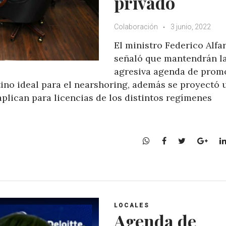
privado
Colaboración
3 junio, 2022
El ministro Federico Alfa
señaló que mantendrán l
agresiva agenda de prom
ino ideal para el nearshoring, además se proyectó 
lican para licencias de los distintos regímenes
W
F
T
G
h
a
w
o
a
c
i
o
t
e
t
g
s
b
t
l
A
o
e
e
LOCALES
p
o
r
+
Agenda de
p
k