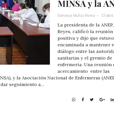
MINSA y la A
Damarys Muñoz Rivera
23 abril
La presidenta de la ANEP
Reyes, calificó la reunión
positiva y dijo que estuvo
encaminada a mantener e
diálogo entre las autorid
sanitarias y el gremio de
enfermería. Una reunión 
acercamiento entre las
NSA), y la Asociación Nacional de Enfermeras (ANEP
de dar seguimiento a…
W
F
T
G
h
a
w
o
a
c
i
o