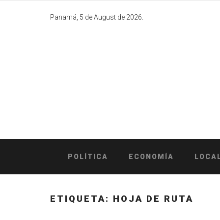
Skip
to
Panamá, 5 de August de 2026.
content
POLÍTICA
ECONOMÍA
LOCA
ETIQUETA:
HOJA DE RUTA