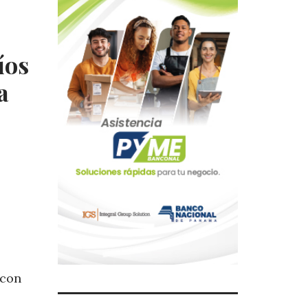
íos
a
 con