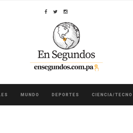
Facebook
Twitter
Instagram
LES
MUNDO
DEPORTES
CIENCIA/TECNO