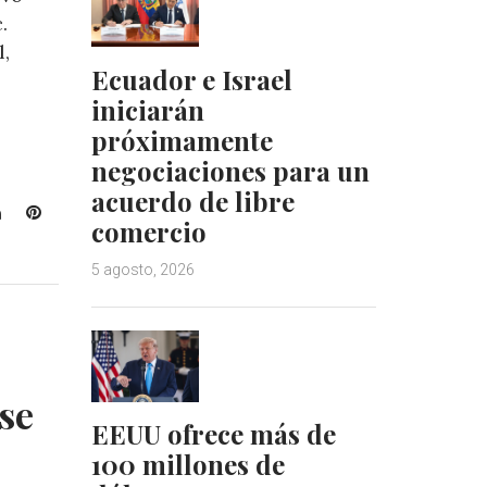
.
l,
Ecuador e Israel
o
iniciarán
próximamente
negociaciones para un
acuerdo de libre
L
P
comercio
i
i
n
n
5 agosto, 2026
k
t
e
e
d
r
I
e
n
s
se
t
EEUU ofrece más de
100 millones de