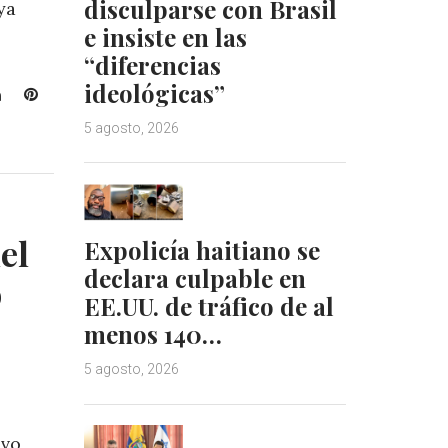
disculparse con Brasil
ya
e insiste en las
“diferencias
ideológicas”
L
P
i
i
5 agosto, 2026
n
n
k
t
e
e
d
r
I
e
el
Expolicía haitiano se
n
s
declara culpable en
t
o
EE.UU. de tráfico de al
menos 140…
5 agosto, 2026
evo