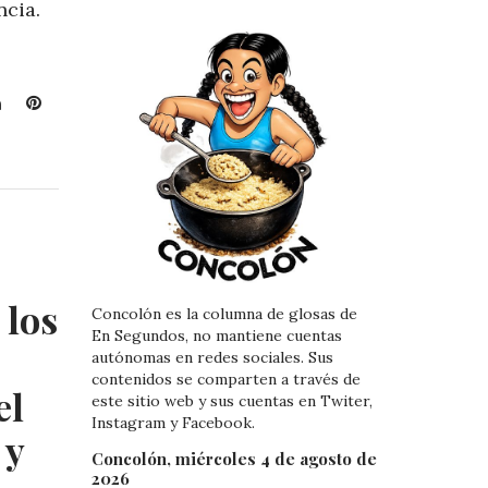
ncia.
L
P
i
i
n
n
k
t
e
e
d
r
I
e
n
s
t
 los
Concolón es la columna de glosas de
En Segundos, no mantiene cuentas
autónomas en redes sociales. Sus
contenidos se comparten a través de
el
este sitio web y sus cuentas en Twiter,
Instagram y Facebook.
 y
Concolón, miércoles 4 de agosto de
2026