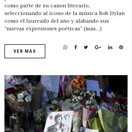
como parte de su canon literario,
seleccionando al ícono de la música Bob Dylan
como el laureado del año y alabando sus
“nuevas expresiones poéticas” (más…)
W
F
T
G
L
P
VER MÁS
h
a
w
o
i
i
a
c
i
o
n
n
t
e
t
g
k
t
s
b
t
l
e
e
A
o
e
e
d
r
p
o
r
+
I
e
p
k
n
s
t