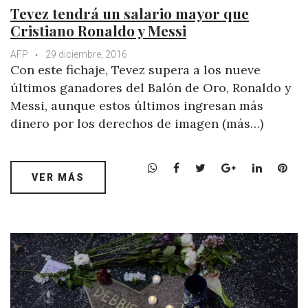
Tevez tendrá un salario mayor que
Cristiano Ronaldo y Messi
AFP
29 diciembre, 2016
Con este fichaje, Tevez supera a los nueve
últimos ganadores del Balón de Oro, Ronaldo y
Messi, aunque estos últimos ingresan más
dinero por los derechos de imagen (más…)
W
F
T
G
L
P
VER MÁS
h
a
w
o
i
i
a
c
i
o
n
n
t
e
t
g
k
t
s
b
t
l
e
e
A
o
e
e
d
r
p
o
r
+
I
e
p
k
n
s
t