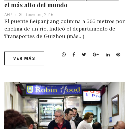
el más alto del mundo
AFP
30 diciembre, 2016
El puente Beipanjiang culmina a 565 metros por
encima de un río, indicó el departamento de
Transportes de Guizhou (más…)
W
F
T
G
L
P
VER MÁS
h
a
w
o
i
i
a
c
i
o
n
n
t
e
t
g
k
t
s
b
t
l
e
e
A
o
e
e
d
r
p
o
r
+
I
e
p
k
n
s
t