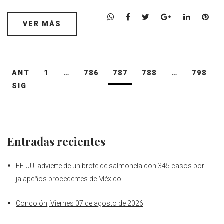
W
F
T
G
L
P
VER MÁS
h
a
w
o
i
i
a
c
i
o
n
n
t
e
t
g
k
t
s
b
t
l
e
e
Navegación
ANT
1
…
786
787
A
o
788
e
e
…
d
798
r
de
p
o
r
+
I
e
SIG
entradas
p
k
n
s
t
Entradas recientes
EE.UU. advierte de un brote de salmonela con 345 casos por
jalapeños procedentes de México
Concolón, Viernes 07 de agosto de 2026