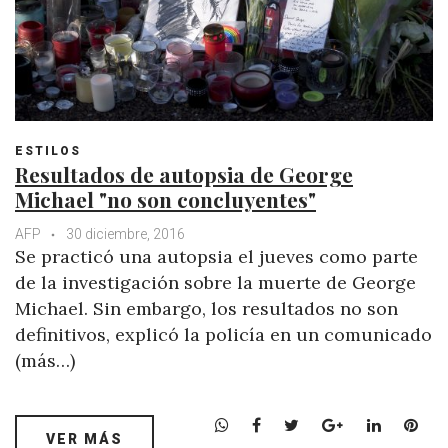
ESTILOS
Resultados de autopsia de George
Michael "no son concluyentes"
AFP
30 diciembre, 2016
Se practicó una autopsia el jueves como parte
de la investigación sobre la muerte de George
Michael. Sin embargo, los resultados no son
definitivos, explicó la policía en un comunicado
(más…)
W
F
T
G
L
P
VER MÁS
h
a
w
o
i
i