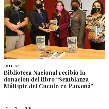
ESTILOS
Biblioteca Nacional recibió la
donación del libro “Semblanza
Múltiple del Cuento en Panamá”
Navegación
1
2
SIG