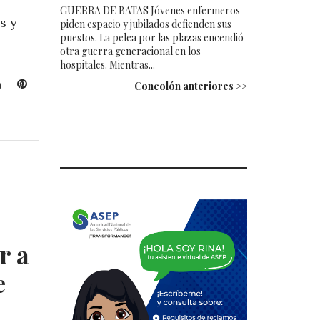
GUERRA DE BATAS Jóvenes enfermeros
s y
piden espacio y jubilados defienden sus
puestos. La pelea por las plazas encendió
otra guerra generacional en los
hospitales. Mientras...
L
P
Concolón anteriores >>
i
i
n
n
k
t
e
e
d
r
I
e
n
s
t
r a
e