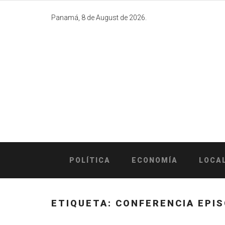
Skip
to
Panamá, 8 de August de 2026.
content
POLÍTICA
ECONOMÍA
LOCA
ETIQUETA:
CONFERENCIA EPI