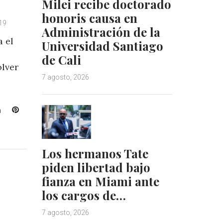
Milei recibe doctorado
honoris causa en
019
Administración de la
 el
Universidad Santiago
de Cali
olver
7 agosto, 2026
L
P
i
i
n
n
k
t
Los hermanos Tate
e
e
piden libertad bajo
d
r
I
e
fianza en Miami ante
n
s
los cargos de…
t
7 agosto, 2026