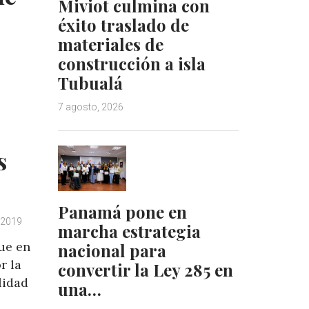
Miviot culmina con
t
éxito traslado de
materiales de
construcción a isla
Tubualá
7 agosto, 2026
s
Panamá pone en
 2019
marcha estrategia
ue en
nacional para
r la
convertir la Ley 285 en
lidad
una…