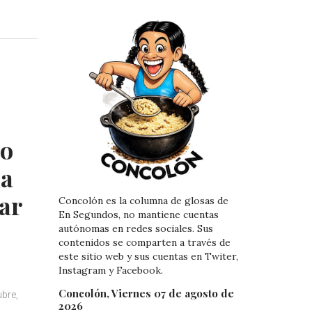
n
n
k
t
e
e
d
r
I
e
n
s
t
zo
la
har
Concolón es la columna de glosas de
En Segundos, no mantiene cuentas
autónomas en redes sociales. Sus
contenidos se comparten a través de
este sitio web y sus cuentas en Twiter,
Instagram y Facebook.
Concolón, Viernes 07 de agosto de
ubre,
2026