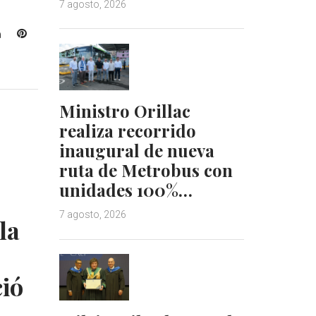
7 agosto, 2026
L
P
i
i
n
n
k
t
e
e
Ministro Orillac
d
r
realiza recorrido
I
e
inaugural de nueva
n
s
t
ruta de Metrobus con
unidades 100%…
7 agosto, 2026
la
ció