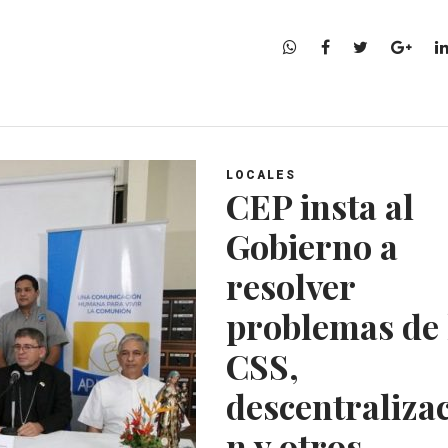
W
F
T
G
h
a
w
o
a
c
i
o
t
e
t
g
s
b
t
l
A
o
e
e
LOCALES
p
o
r
+
CEP insta al
p
k
Gobierno a
resolver
problemas de 
CSS,
descentraliza
n y otros