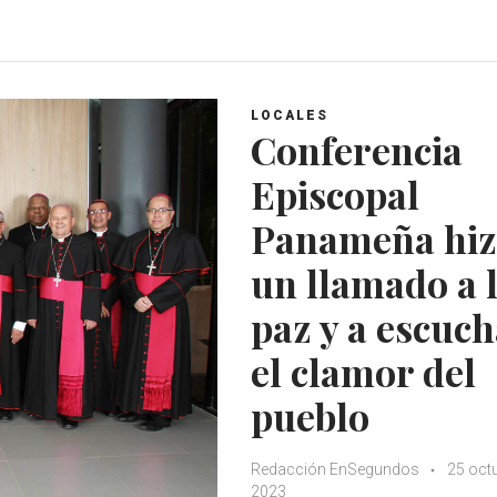
a
c
i
o
t
e
t
g
s
b
t
l
A
o
e
e
LOCALES
p
o
r
+
Conferencia
p
k
Episcopal
Panameña hi
un llamado a 
paz y a escuc
el clamor del
pueblo
Redacción EnSegundos
25 oct
2023