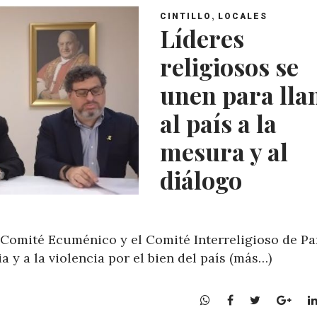
,
CINTILLO
LOCALES
Líderes
religiosos se
unen para ll
al país a la
mesura y al
diálogo
 Comité Ecuménico y el Comité Interreligioso de P
a y a la violencia por el bien del país (más…)
W
F
T
G
h
a
w
o