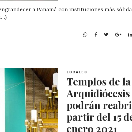
 engrandecer a Panamá con instituciones más sólida
s…)
W
F
T
G
h
a
w
o
a
c
i
o
t
e
t
g
s
b
t
l
A
o
e
e
LOCALES
p
o
r
+
Templos de la
p
k
Arquidiócesis
podrán reabri
partir del 15 d
enero 2021