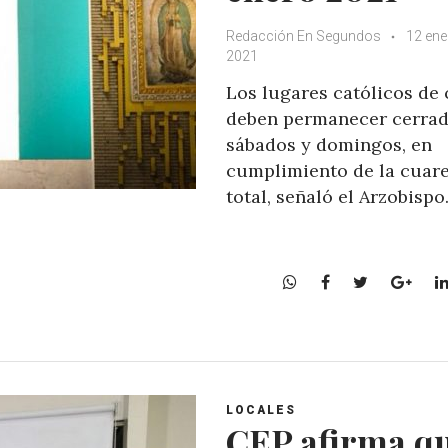
Redacción En Segundos
12 ene
2021
Los lugares católicos de 
deben permanecer cerrad
sábados y domingos, en
cumplimiento de la cuar
total, señaló el Arzobispo
W
F
T
G
h
a
w
o
a
c
i
o
t
e
t
g
s
b
t
l
A
o
e
e
LOCALES
p
o
r
+
CEP afirma q
p
k