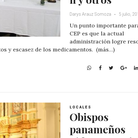
Darys Arauz Somoza
5 julio, 2
Un punto importante para
CEP es que la actual
administración logre res
stos y escasez de los medicamentos. (más…)
W
F
T
G
h
a
w
o
a
c
i
o
t
e
t
g
s
b
t
l
A
o
e
e
LOCALES
p
o
r
+
Obispos
p
k
panameños