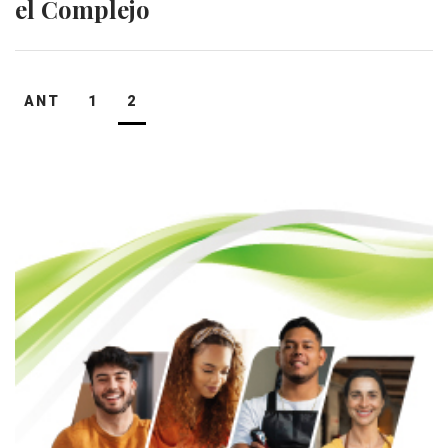
el Complejo
Navegación
ANT
1
2
de
entradas