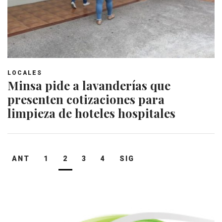
LOCALES
Minsa pide a lavanderías que
presenten cotizaciones para
limpieza de hoteles hospitales
Navegación
ANT
1
2
3
4
SIG
de
entradas