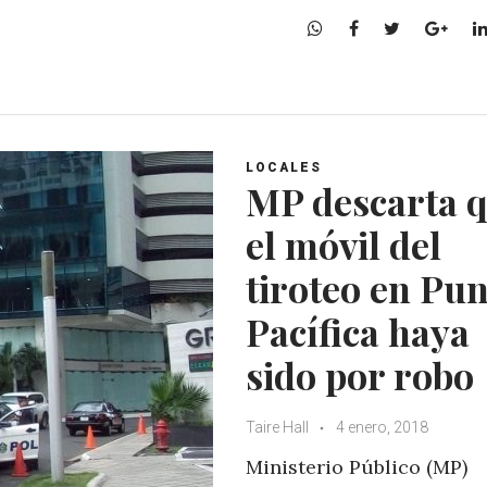
W
F
T
G
h
a
w
o
a
c
i
o
t
e
t
g
s
b
t
l
A
o
e
e
LOCALES
p
o
r
+
MP descarta 
p
k
el móvil del
tiroteo en Pu
Pacífica haya
sido por robo
Taire Hall
4 enero, 2018
Ministerio Público (MP)