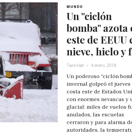
MUNDO
Un "ciclón
bomba" azota 
este de EEUU 
nieve, hielo y 
Taire Hall
4 enero, 2018
Un poderoso “ciclón bom
invernal golpeó el jueves 
costa este de Estados Un
con enormes nevascas y u
glacial: miles de vuelos 
anulados, las escuelas
cerraron y para alarma de
autoridades, la temperat