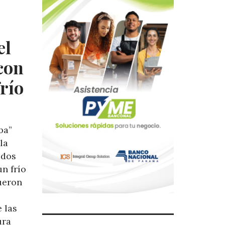
el
con
frío
ba”
la
idos
n frío
fueron
 las
ura