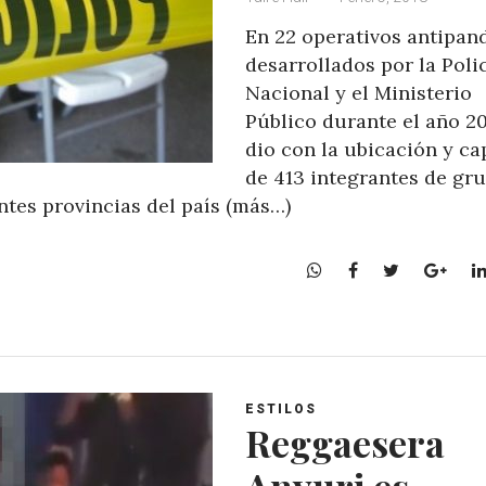
En 22 operativos antipand
desarrollados por la Poli
Nacional y el Ministerio
Público durante el año 20
dio con la ubicación y ca
de 413 integrantes de gr
ntes provincias del país (más…)
W
F
T
G
h
a
w
o
a
c
i
o
t
e
t
g
s
b
t
l
A
o
e
e
ESTILOS
p
o
r
+
Reggaesera
p
k
Anyuri es