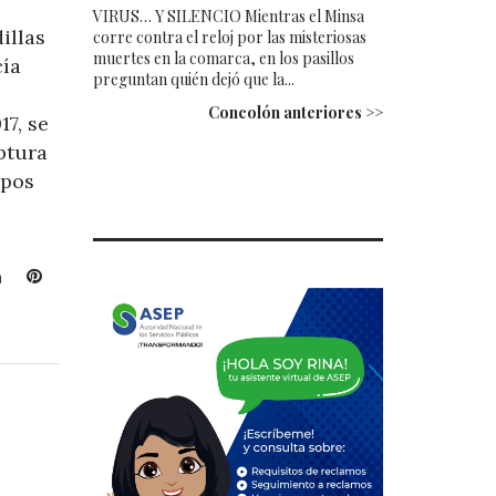
VIRUS… Y SILENCIO Mientras el Minsa
illas
corre contra el reloj por las misteriosas
muertes en la comarca, en los pasillos
cía
preguntan quién dejó que la...
Concolón anteriores >>
17, se
ptura
upos
L
P
i
i
n
n
k
t
e
e
d
r
I
e
n
s
t