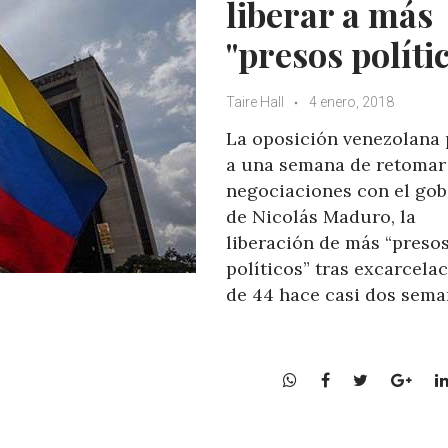
liberar a más
"presos políti
Taire Hall
4 enero, 2018
La oposición venezolana 
a una semana de retomar
negociaciones con el gob
de Nicolás Maduro, la
liberación de más “preso
políticos” tras excarcela
de 44 hace casi dos sem
W
F
T
G
h
a
w
o
a
c
i
o