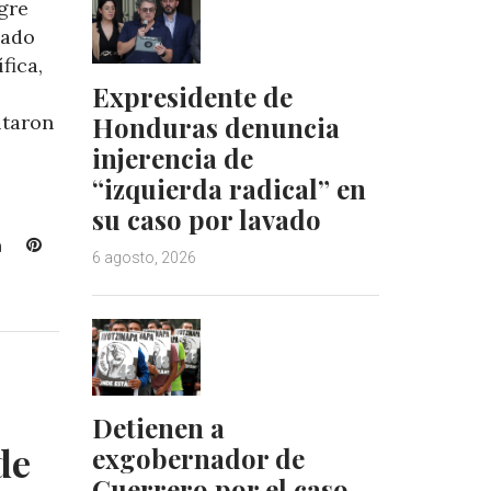
gre
cado
fica,
Expresidente de
Honduras denuncia
ltaron
injerencia de
“izquierda radical” en
su caso por lavado
L
P
6 agosto, 2026
i
i
n
n
k
t
e
e
d
r
I
e
n
s
Detienen a
t
de
exgobernador de
Guerrero por el caso