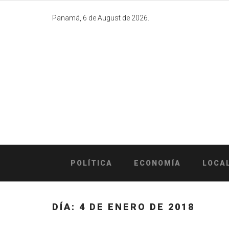
Skip
to
Panamá, 6 de August de 2026.
content
POLÍTICA
ECONOMÍA
LOCA
DÍA:
4 DE ENERO DE 2018