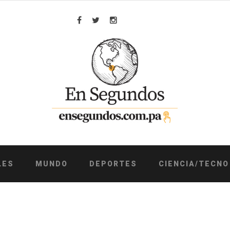
Facebook
Twitter
Instagram
LES
MUNDO
DEPORTES
CIENCIA/TECNO