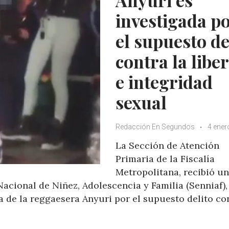
investigada p
el supuesto de
contra la libe
e integridad
sexual
Redacción En Segundos
4 ener
La Sección de Atención
Primaria de la Fiscalía
Metropolitana, recibió u
acional de Niñez, Adolescencia y Familia (Senniaf),
ra de la reggaesera Anyuri por el supuesto delito co