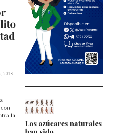
or
lito
rtad
o, 2018
na
 con
ntra la
Los azúcares naturales
han sido