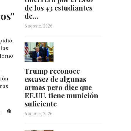
de los 43 estudiantes
cos"
de…
6 agosto, 2026
pidió,
 las
ierno
Trump reconoce
s
escasez de algunas
ción
armas pero dice que
anas
EE.UU. tiene munición
suficiente
L
P
6 agosto, 2026
i
i
n
n