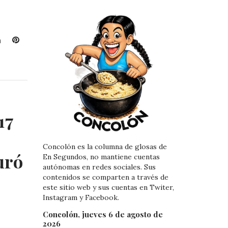
L
P
i
i
n
n
k
t
e
e
d
r
I
e
17
n
s
t
Concolón es la columna de glosas de
uró
En Segundos, no mantiene cuentas
autónomas en redes sociales. Sus
contenidos se comparten a través de
este sitio web y sus cuentas en Twiter,
Instagram y Facebook.
Concolón, jueves 6 de agosto de
2026