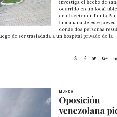
investiga el hecho de san
ocurrido en un local ubi
en el sector de Punta Pací
la mañana de este jueves,
donde dos personas resu
uego de ser trasladada a un hospital privado de la
W
F
T
G
h
a
w
o
a
c
i
o
t
e
t
g
s
b
t
l
A
o
e
e
MUNDO
p
o
r
+
Oposición
p
k
venezolana pi