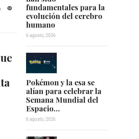
fundamentales para la
L
P
evolución del cerebro
i
i
n
n
humano
k
t
6 agosto, 2026
e
e
d
r
I
e
que
n
s
t
nta
Pokémon y la esa se
alían para celebrar la
Semana Mundial del
Espacio…
6 agosto, 2026