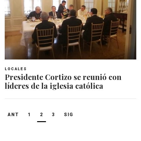
LOCALES
Presidente Cortizo se reunió con
líderes de la iglesia católica
Navegación
ANT
1
2
3
SIG
de
entradas